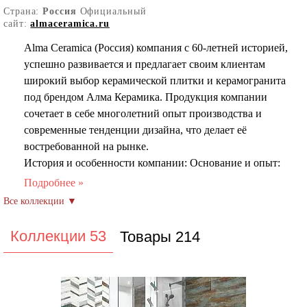
Страна:
Россия
Официальный
сайт:
almaceramica.ru
Alma Ceramica (Россия) компания с 60-летней историей,
успешно развивается и предлагает своим клиентам
широкий выбор керамической плитки и керамогранита
под брендом Алма Керамика. Продукция компании
сочетает в себе многолетний опыт производства и
современные тенденции дизайна, что делает её
востребованной на рынке.
История и особенности компании: Основание и опыт:
Завод с 60-летним опытом работы в сфере
керамической плитки. Создание бренда: В 2018 году
был создан бренд Alma Ceramica, который
ориентирован на производство плитки и
Коллекции 53
Товары 214
керамогранита, отвечающих актуальным дизайнерским
трендам.
Эксклюзивные идеи: Коллекции плитки
разрабатываются дизайнерами компании совместно с