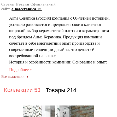
Страна:
Россия
Официальный
сайт:
almaceramica.ru
Alma Ceramica (Россия) компания с 60-летней историей,
успешно развивается и предлагает своим клиентам
широкий выбор керамической плитки и керамогранита
под брендом Алма Керамика. Продукция компании
сочетает в себе многолетний опыт производства и
современные тенденции дизайна, что делает её
востребованной на рынке.
История и особенности компании: Основание и опыт:
Завод с 60-летним опытом работы в сфере
керамической плитки. Создание бренда: В 2018 году
был создан бренд Alma Ceramica, который
ориентирован на производство плитки и
Коллекции 53
Товары 214
керамогранита, отвечающих актуальным дизайнерским
трендам.
Эксклюзивные идеи: Коллекции плитки
разрабатываются дизайнерами компании совместно с