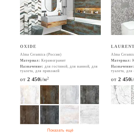
расширить свою гео
OXIDE
LAUREN
Alma Ceramica (Россия)
Alma Ceramic
Материал:
Керамогранит
Материал:
К
Назначение:
для гостиной, для ванной, для
Назначение
туалета, для прихожей
туалета, для
от
2 450
i
/м
2
от
2 450
i
Показать ещё