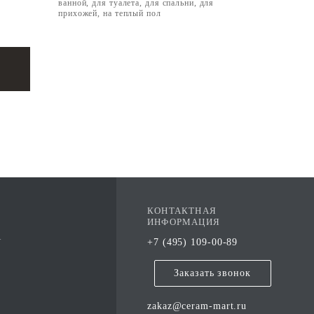
я
ванной, для туалета, для спальни, для
прихожей, на теплый пол
КОНТАКТНАЯ
ИНФОРМАЦИЯ
А
+7 (495) 109-00-89
Заказать звонок
zakaz@ceram-mart.ru