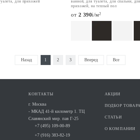
туалета, для прихожей
ванной, для туалета, для спальни, дл
прихожей, на теплый пол
от
2 390
i
/м
2
Назад
1
2
3
Вперед
Все
КОНТАКТЫ
АКЦИИ
г. Москва
ПОДБОР ТОВАР
- МКАД 41-й километр 1. ТЦ
СТАТЬИ
Славянский мир. пав Г-25
+7 (495) 109-00-89
О КОМПАНИИ
+7 (916) 383-82-19