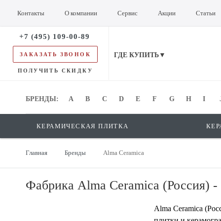
Контакты
О компании
Сервис
Акции
Статьи
+7 (495) 109-00-89
ЗАКАЗАТЬ ЗВОНОК
ГДЕ КУПИТЬ▼
ПОЛУЧИТЬ СКИДКУ
БРЕНДЫ:
БРЕНДЫ:
A
B
C
D
E
F
G
H
I
КЕРАМИЧЕСКАЯ ПЛИТКА
КЕР
Главная
Бренды
Alma Ceramica
Фабрика Alma Ceramica (Россия) - 
Alma Ceramica (Рос
плитки и керамогр