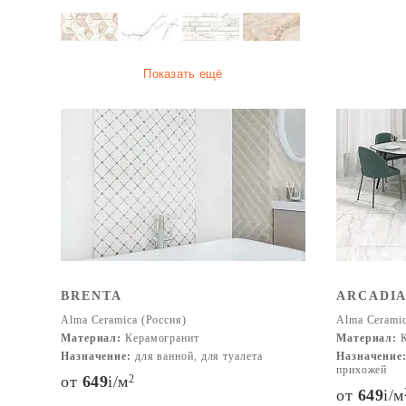
Показать ещё
BRENTA
ARCADI
Alma Ceramica (Россия)
Alma Ceramic
Материал:
Керамогранит
Материал:
К
Назначение:
для ванной, для туалета
Назначение
прихожей
от
649
i
/м
2
от
649
i
/м