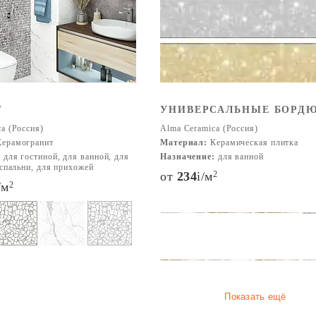
графию, сохраняя высокие стандарты качества и оригинальность
T
УНИВЕРСАЛЬНЫЕ БОРД
a (Россия)
Alma Ceramica (Россия)
ерамогранит
Материал:
Керамическая плитка
:
для гостиной, для ванной, для
Назначение:
для ванной
 спальни, для прихожей
от
234
i
/м
2
/м
2
Показать ещё