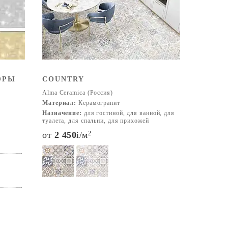
 дизайна.
ЮРЫ
COUNTRY
Alma Ceramica (Россия)
Материал:
Керамогранит
Назначение:
для гостиной, для ванной, для
туалета, для спальни, для прихожей
от
2 450
i
/м
2