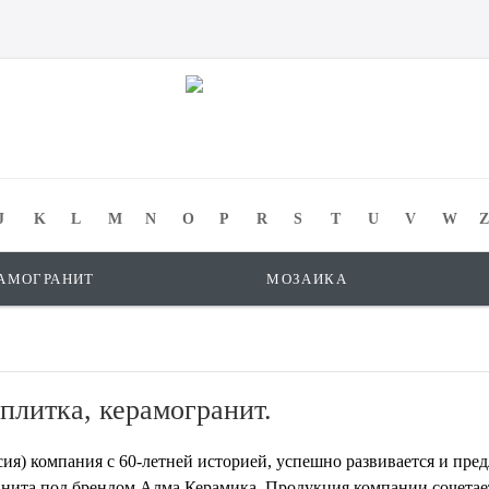
J
K
L
M
N
O
P
R
S
T
U
V
W
Z
АМОГРАНИТ
МОЗАИКА
плитка, керамогранит.
сия) компания с 60-летней историей, успешно развивается и пр
анита под брендом Алма Керамика. Продукция компании сочетает