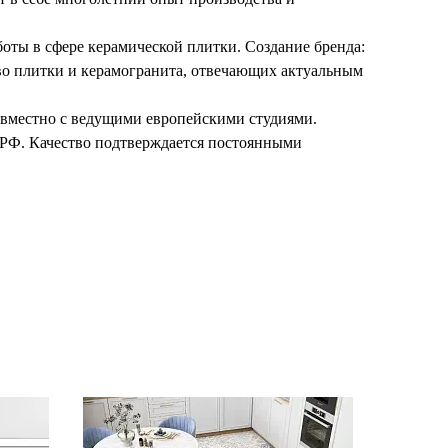
оты в сфере керамической плитки. Создание бренда:
тво плитки и керамогранита, отвечающих актуальным
вместно с ведущими европейскими студиями.
 РФ. Качество подтверждается постоянными
инии оснащены техникой от ведущих европейских
eramica представлена в крупных салонах и сетевых
беспечивает минимальные сроки поставки и
ортименте, предлагая плитку различных форматов,
сти от коллекции. Стандартные размеры включают:
ра: Нейтральные оттенки: белый, серый, бежевый,
ый. Имитация природных материалов: текстуры
Ceramica использует современные технологии
каждого: Вся продукция создаётся с учётом различных
льность: Продукция компании помогает создавать
ть в России и странах СНГ, и компания стремится