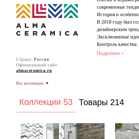
современные тенден
История и особенно
В 2018 году был со
дизайнерским трен
Эксклюзивные идеи
Контроль качества
лабораторными исс
производителей, та
Страна:
Россия
Официальный сайт:
магазинах России и
almaceramica.ru
доступность проду
Размеры и цвета пр
цветов и текстур. 
Форматы: 20x30 см 
Коллекции 53
Товары 214
слоновая кость. Яр
мрамора, дерева, б
производства для с
бюджетов, позволя
уникальный дизайн 