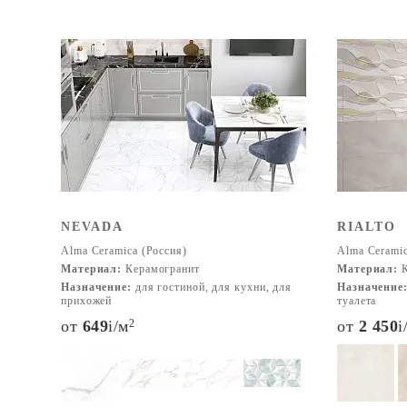
NEVADA
RIALTO
Alma Ceramica (Россия)
Alma Ceramic
Материал:
Керамогранит
Материал:
К
Назначение:
для гостиной, для кухни, для
Назначение
прихожей
туалета
от
649
i
/м
2
от
2 450
i