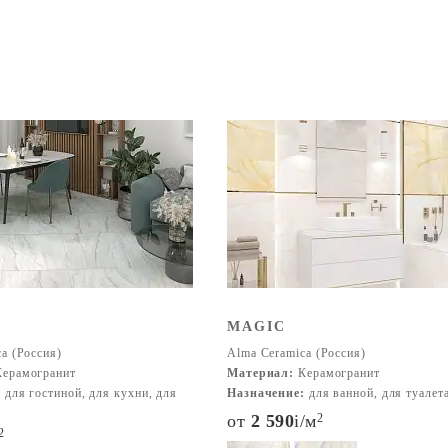
A
MAGIC
a (Россия)
Alma Ceramica (Россия)
ерамогранит
Материал:
Керамогранит
:
для гостиной, для кухни, для
Назначение:
для ванной, для туалет
от
2 590
i
/м
2
2