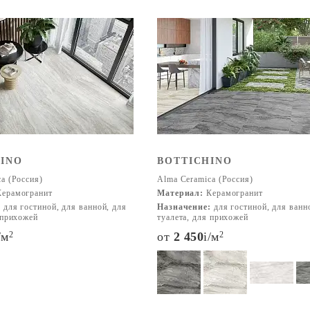
INO
BOTTICHINO
a (Россия)
Alma Ceramica (Россия)
ерамогранит
Материал:
Керамогранит
:
для гостиной, для ванной, для
Назначение:
для гостиной, для ванн
 прихожей
туалета, для прихожей
/м
2
от
2 450
i
/м
2