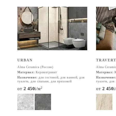
URBAN
TRAVERT
Alma Ceramica (Россия)
Alma Ceramic
Материал:
Керамогранит
Материал:
К
Назначение:
для гостиной, для ванной, для
Назначение
туалета, для спальни, для прихожей
туалета, для
от
2 450
i
/м
2
от
2 450
i