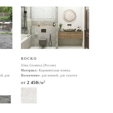
ROCKO
Alma Ceramica (Россия)
Материал:
Керамическая плитка
ой, для
Назначение:
для ванной, для туалета
от
2 450
i
/м
2