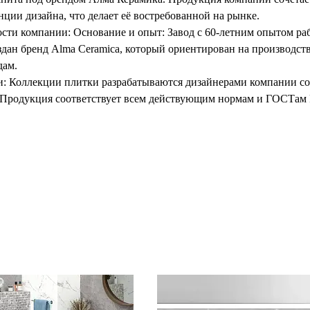
ции дизайна, что делает её востребованной на рынке.
сти компании: Основание и опыт: Завод с 60-летним опытом раб
здан бренд Alma Ceramica, который ориентирован на производс
дам.
: Коллекции плитки разрабатываются дизайнерами компании со
: Продукция соответствует всем действующим нормам и ГОСТам
ледованиями. Современное оборудование: Производственные л
ких как Sacmi, Welko, Siti, B&T. Доступность продукции: Alma C
 СНГ. Количество партнёров компании постоянно растёт, что о
кции.
одукции: Продукция Alma Ceramica представлена в широком асс
Размеры и цветовые решения постоянно обновляются в зависимо
25x60 см 30x60 см 40x40 см 60x60 см 120x60 см Цветовая палит
кие и акцентные цвета: голубой, розовый, зелёный, терракотов
етона, камня. Ценности компании: Качество и инновации: Alma 
оздания долговечной и эстетичной продукции. Доступность для 
я клиентам выбрать оптимальное решение. Эстетика и индивидуа
интерьеров. Продукция Alma Ceramica уже завоевала популярнос