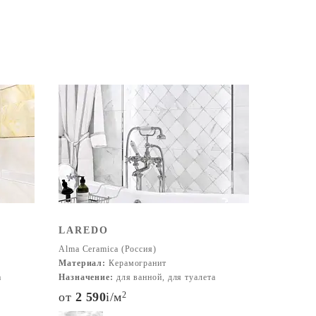
LAREDO
Alma Ceramica (Россия)
Материал:
Керамогранит
а
Назначение:
для ванной, для туалета
от
2 590
i
/м
2