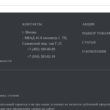
КОНТАКТЫ
АКЦИИ
г. Москва
ПОДБОР ТОВАР
- МКАД 41-й километр 1. ТЦ
СТАТЬИ
Славянский мир. пав Г-25
+7 (495) 109-00-89
О КОМПАНИИ
+7 (916) 383-82-19
льности
ика, ступени
омительный характер и ни при каких условиях не является публичной оферто
аже при оформлении заявки на сайте).