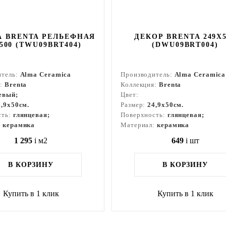
 BRENTA РЕЛЬЕФНАЯ
ДЕКОР BRENTA 249X5
500 (TWU09BRT404)
(DWU09BRT004)
итель:
Alma Ceramica
Производитель:
Alma Ceramica
я:
Brenta
Коллекция:
Brenta
евый;
Цвет:
4,9x50см.
Размер:
24,9x50см.
сть:
глянцевая;
Поверхность:
глянцевая;
:
керамика
Материал:
керамика
1 295
i
м2
649
i
шт
В КОРЗИНУ
В КОРЗИНУ
Купить в 1 клик
Купить в 1 клик