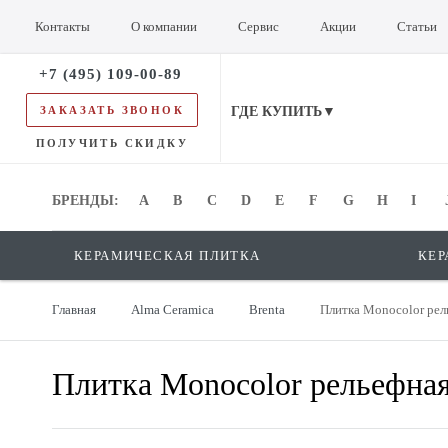
Контакты
О компании
Сервис
Акции
Статьи
+7 (495) 109-00-89
ЗАКАЗАТЬ ЗВОНОК
ГДЕ КУПИТЬ▼
ПОЛУЧИТЬ СКИДКУ
БРЕНДЫ:
БРЕНДЫ:
A
B
C
D
E
F
G
H
I
КЕРАМИЧЕСКАЯ ПЛИТКА
КЕР
Главная
Alma Ceramica
Brenta
Плитка Monocolor ре
Плитка Monocolor рельефн