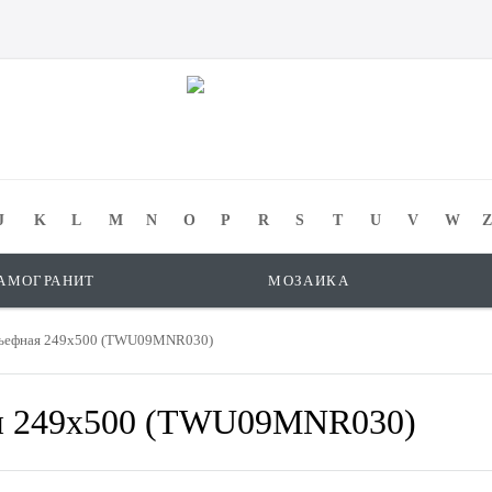
J
K
L
M
N
O
P
R
S
T
U
V
W
Z
АМОГРАНИТ
МОЗАИКА
льефная 249x500 (TWU09MNR030)
ая 249x500 (TWU09MNR030)