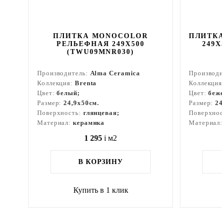
ПЛИТКА MONOCOLOR
ПЛИТКА
РЕЛЬЕФНАЯ 249X500
249X
(TWU09MNR030)
Производитель:
Alma Ceramica
Производ
Коллекция:
Brenta
Коллекци
Цвет:
белый;
Цвет:
беж
Размер:
24,9x50см.
Размер:
2
Поверхность:
глянцевая;
Поверхно
Материал:
керамика
Материал
1 295
i
м2
В КОРЗИНУ
Купить в 1 клик