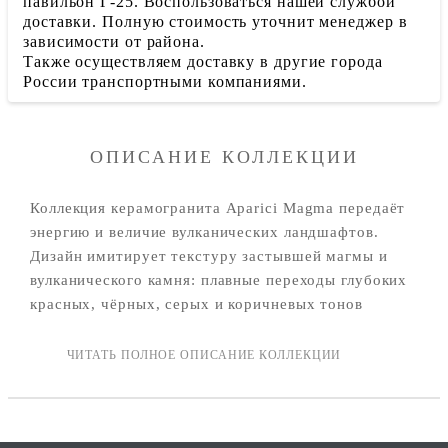
павильон Г-25. Воспользоваться нашей службой
доставки. Полную стоимость уточнит менеджер в
зависимости от района.
Также осуществляем доставку в другие города
России транспортными компаниями.
ОПИСАНИЕ КОЛЛЕКЦИИ
Коллекция керамогранита Aparici Magma передаёт
энергию и величие вулканических ландшафтов.
Дизайн имитирует текстуру застывшей магмы и
вулканического камня: плавные переходы глубоких
красных, чёрных, серых и коричневых тонов
дополнены тонкими мраморными прожилками.
Испанский бренд Aparici представил коллекцию
керамогранита Magma на выставке Cersaie 2018.
Коллекция демонстрирует новые решения в