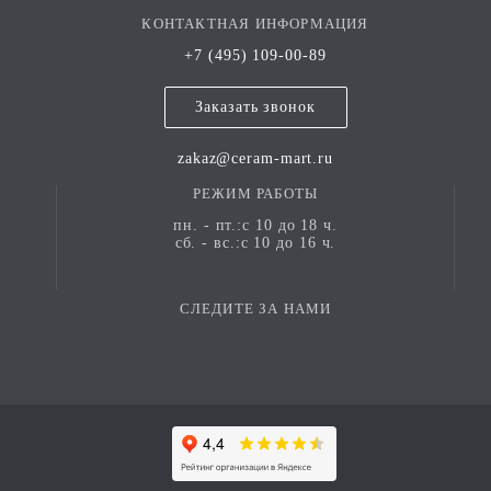
имитации природного камня: фактурные
КОНТАКТНАЯ ИНФОРМАЦИЯ
полированные поверхности доступны в двух
линейках — специально для напольной и настенной
+7 (495) 109-00-89
отделки. Оригинальная расцветка подчёркивает
естественность текстуры и добавляет интерьеру
Заказать звонок
выразительности.
zakaz@ceram-mart.ru
РЕЖИМ РАБОТЫ
пн. - пт.:с 10 до 18 ч.
сб. - вс.:с 10 до 16 ч.
СЛЕДИТЕ ЗА НАМИ