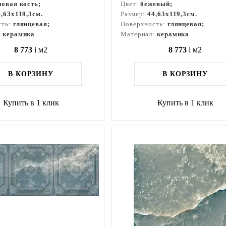
новая кость;
Цвет:
бежевый;
4,63x119,3см.
Размер:
44,63x119,3см.
сть:
глянцевая;
Поверхность:
глянцевая;
:
керамика
Материал:
керамика
8 773
i
м2
8 773
i
м2
В КОРЗИНУ
В КОРЗИНУ
Купить в 1 клик
Купить в 1 клик