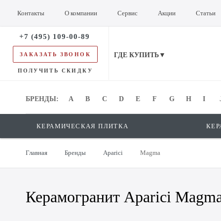
Контакты
О компании
Сервис
Акции
Статьи
+7 (495) 109-00-89
ЗАКАЗАТЬ ЗВОНОК
ГДЕ КУПИТЬ▼
ПОЛУЧИТЬ СКИДКУ
БРЕНДЫ:
БРЕНДЫ:
A
B
C
D
E
F
G
H
I
КЕРАМИЧЕСКАЯ ПЛИТКА
КЕР
Главная
Бренды
Aparici
Magma
Керамогранит Aparici Magm