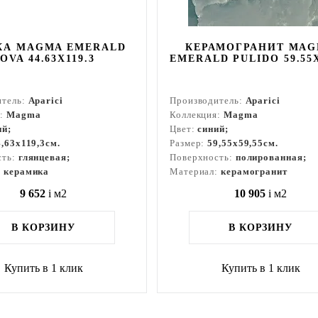
КА MAGMA EMERALD
КЕРАМОГРАНИТ MA
OVA 44.63X119.3
EMERALD PULIDO 59.55X
итель:
Aparici
Производитель:
Aparici
я:
Magma
Коллекция:
Magma
ий;
Цвет:
синий;
4,63x119,3см.
Размер:
59,55x59,55см.
сть:
глянцевая;
Поверхность:
полированная;
:
керамика
Материал:
керамогранит
9 652
i
м2
10 905
i
м2
В КОРЗИНУ
В КОРЗИНУ
Купить в 1 клик
Купить в 1 клик