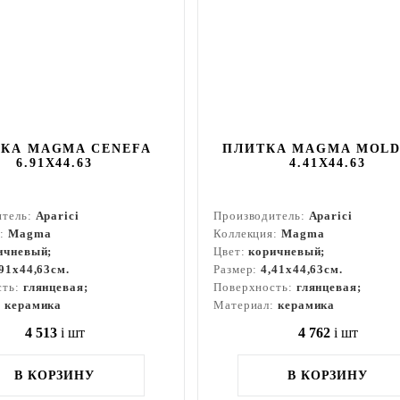
КА MAGMA CENEFA
ПЛИТКА MAGMA MOL
6.91X44.63
4.41X44.63
итель:
Aparici
Производитель:
Aparici
я:
Magma
Коллекция:
Magma
ичневый;
Цвет:
коричневый;
,91x44,63см.
Размер:
4,41x44,63см.
сть:
глянцевая;
Поверхность:
глянцевая;
:
керамика
Материал:
керамика
4 513
i
шт
4 762
i
шт
В КОРЗИНУ
В КОРЗИНУ