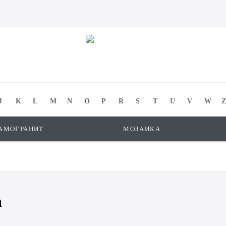
J
K
L
M
N
O
P
R
S
T
U
V
W
Z
АМОГРАНИТ
МОЗАИКА
a