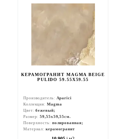
КЕРАМОГРАНИТ MAGMA BEIGE
PULIDO 59.55X59.55
Производитель:
Aparici
Коллекция:
Magma
Цвет:
бежевый;
Размер:
59,55x59,55см.
Поверхность:
полированная;
Материал:
керамогранит
10 905
i
м2