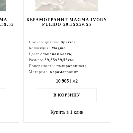
GMA
КЕРАМОГРАНИТ MAGMA IVORY
59.55
PULIDO 59.55X59.55
Производитель:
Aparici
Коллекция:
Magma
Цвет:
слоновая кость;
Размер:
59,55x59,55см.
Поверхность:
полированная;
Материал:
керамогранит
10 905
i
м2
В КОРЗИНУ
Купить в 1 клик