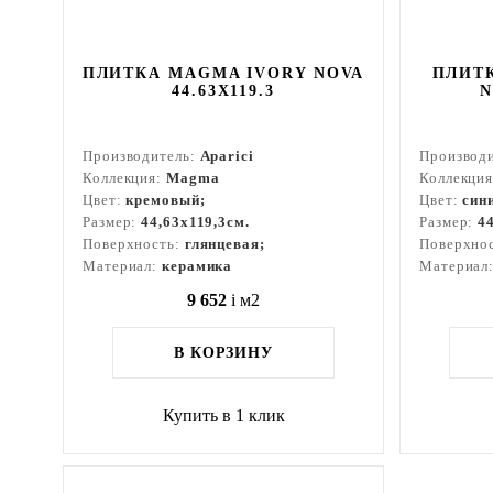
ПЛИТКА MAGMA IVORY NOVA
ПЛИТ
44.63X119.3
N
Производитель:
Aparici
Производ
Коллекция:
Magma
Коллекци
Цвет:
кремовый;
Цвет:
син
Размер:
44,63x119,3см.
Размер:
4
Поверхность:
глянцевая;
Поверхно
Материал:
керамика
Материал
9 652
i
м2
В КОРЗИНУ
Купить в 1 клик