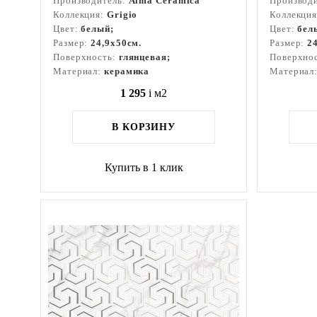
Производитель:
Alma Ceramica
Производ
Коллекция:
Grigio
Коллекци
Цвет:
белый;
Цвет:
бел
Размер:
24,9x50см.
Размер:
2
Поверхность:
глянцевая;
Поверхно
Материал:
керамика
Материал
1 295
i
м2
В КОРЗИНУ
Купить в 1 клик