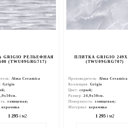
А GRIGIO РЕЛЬЕФНАЯ
ПЛИТКА GRIGIO 249X
500 (TWU09GRG717)
(TWU09GRG707)
итель:
Alma Ceramica
Производитель:
Alma Ceramica
я:
Grigio
Коллекция:
Grigio
ый;
Цвет:
серый;
4,9x50см.
Размер:
24,9x50см.
сть:
глянцевая;
Поверхность:
глянцевая;
:
керамика
Материал:
керамика
1 295
i
м2
1 295
i
м2