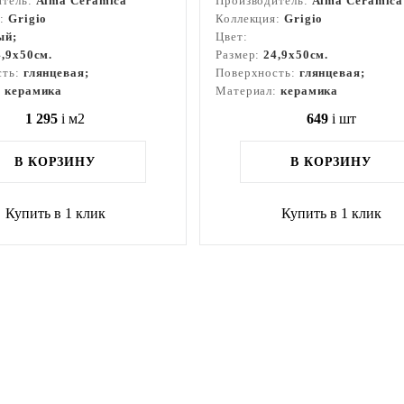
итель:
Alma Ceramica
Производитель:
Alma Ceramica
я:
Grigio
Коллекция:
Grigio
ый;
Цвет:
4,9x50см.
Размер:
24,9x50см.
сть:
глянцевая;
Поверхность:
глянцевая;
:
керамика
Материал:
керамика
1 295
i
м2
649
i
шт
В КОРЗИНУ
В КОРЗИНУ
Купить в 1 клик
Купить в 1 клик