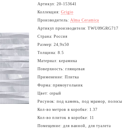
Артикул:
20-153641
Коллекция:
Grigio
Производитель:
Alma Ceramica
Артикул производителя:
TWU09GRG717
Страна:
Россия
Размер:
24,9x50
Толщина:
8.5
Материал:
керамика
Поверхность:
глянцевая
Применение:
Плитка
Форма:
прямоугольник
Цвет:
серый
Рисунок:
под камень, под мрамор, полосы
Кол-во метров в коробке:
1.37
Кол-во плиток в коробке:
11
Помещение:
для ванной, для туалета