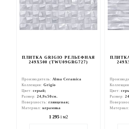
ПЛИТКА GRIGIO РЕЛЬЕФНАЯ
ПЛИТК
249X500 (TWU09GRG727)
249X
Производитель:
Alma Ceramica
Производ
Коллекция:
Grigio
Коллекци
Цвет:
серый;
Цвет:
сер
Размер:
24,9x50см.
Размер:
2
Поверхность:
глянцевая;
Поверхно
Материал:
керамика
Материал
1 295
i
м2