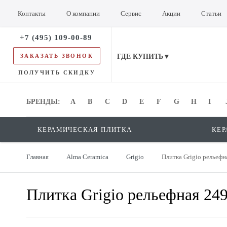
Контакты
О компании
Сервис
Акции
Статьи
+7 (495) 109-00-89
ЗАКАЗАТЬ ЗВОНОК
ГДЕ КУПИТЬ▼
ПОЛУЧИТЬ СКИДКУ
БРЕНДЫ:
БРЕНДЫ:
A
B
C
D
E
F
G
H
I
КЕРАМИЧЕСКАЯ ПЛИТКА
КЕР
Главная
Alma Ceramica
Grigio
Плитка Grigio релье
Плитка Grigio рельефная 2