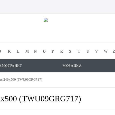
J
K
L
M
N
O
P
R
S
T
U
V
W
Z
АМОГРАНИТ
МОЗАИКА
фная 249x500 (TWU09GRG717)
49x500 (TWU09GRG717)