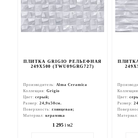
ПЛИТКА GRIGIO РЕЛЬЕФНАЯ
ПЛИТК
249X500 (TWU09GRG727)
249X
Производитель:
Alma Ceramica
Производ
Коллекция:
Grigio
Коллекци
Цвет:
серый;
Цвет:
сер
Размер:
24,9x50см.
Размер:
2
Поверхность:
глянцевая;
Поверхно
Материал:
керамика
Материал
1 295
i
м2