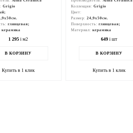
итель:
Alma Ceramica
Производитель:
Alma Ceramica
я:
Grigio
Коллекция:
Grigio
ый;
Цвет:
4,9x50см.
Размер:
24,9x50см.
сть:
глянцевая;
Поверхность:
глянцевая;
:
керамика
Материал:
керамика
1 295
i
м2
649
i
шт
В КОРЗИНУ
В КОРЗИНУ
Купить в 1 клик
Купить в 1 клик