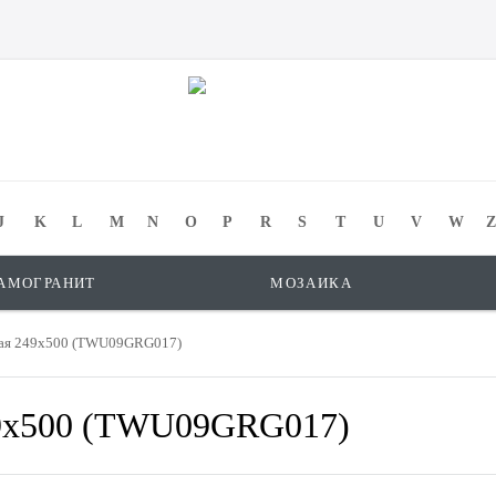
J
K
L
M
N
O
P
R
S
T
U
V
W
Z
АМОГРАНИТ
МОЗАИКА
фная 249x500 (TWU09GRG017)
49x500 (TWU09GRG017)