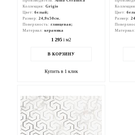
Производитель:
Alma Ceramica
Производ
Коллекция:
Grigio
Коллекци
Цвет:
белый;
Цвет:
бел
Размер:
24,9x50см.
Размер:
2
Поверхность:
глянцевая;
Поверхно
Материал:
керамика
Материал
1 295
i
м2
В КОРЗИНУ
Купить в 1 клик