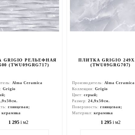
А GRIGIO РЕЛЬЕФНАЯ
ПЛИТКА GRIGIO 249X
500 (TWU09GRG717)
(TWU09GRG707)
итель:
Alma Ceramica
Производитель:
Alma Ceramica
я:
Grigio
Коллекция:
Grigio
ый;
Цвет:
серый;
4,9x50см.
Размер:
24,9x50см.
сть:
глянцевая;
Поверхность:
глянцевая;
:
керамика
Материал:
керамика
1 295
i
м2
1 295
i
м2