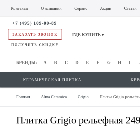
Контакты
О компании
Сервис
Акции
Статьи
+7 (495) 109-00-89
ЗАКАЗАТЬ ЗВОНОК
ГДЕ КУПИТЬ▼
ПОЛУЧИТЬ СКИДКУ
БРЕНДЫ:
БРЕНДЫ:
A
B
C
D
E
F
G
H
I
КЕРАМИЧЕСКАЯ ПЛИТКА
КЕР
Главная
Alma Ceramica
Grigio
Плитка Grigio релье
Плитка Grigio рельефная 2