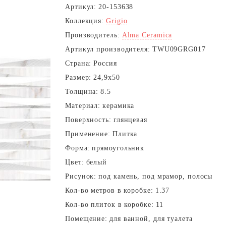
Артикул:
20-153638
Коллекция:
Grigio
Производитель:
Alma Ceramica
Артикул производителя:
TWU09GRG017
Страна:
Россия
Размер:
24,9x50
Толщина:
8.5
Материал:
керамика
Поверхность:
глянцевая
Применение:
Плитка
Форма:
прямоугольник
Цвет:
белый
Рисунок:
под камень, под мрамор, полосы
Кол-во метров в коробке:
1.37
Кол-во плиток в коробке:
11
Помещение:
для ванной, для туалета