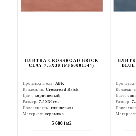
ПЛИТКА CROSSROAD BRICK
ПЛИТК
CLAY 7.5X30 (PF60001344)
BLUE 
Производитель:
ABK
Производ
Коллекция:
Crossroad Brick
Коллекци
Цвет:
коричневый;
Цвет:
син
Размер:
7.5X30см.
Размер:
7
Поверхность:
глянцевая;
Поверхно
Материал:
керамика
Материал
5 680
i
м2