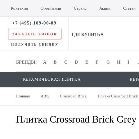
Контакты
О компании
Сервис
Акции
Статьи
+7 (495) 109-00-89
ЗАКАЗАТЬ ЗВОНОК
ГДЕ КУПИТЬ▼
ПОЛУЧИТЬ СКИДКУ
БРЕНДЫ:
БРЕНДЫ:
A
B
C
D
E
F
G
H
I
КЕРАМИЧЕСКАЯ ПЛИТКА
КЕР
Главная
ABK
Crossroad Brick
Плитка Crossroad Brick
Плитка Crossroad Brick Grey