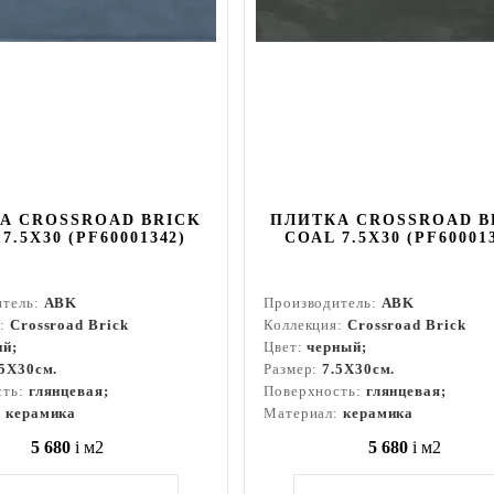
А CROSSROAD BRICK
ПЛИТКА CROSSROAD B
7.5X30 (PF60001342)
COAL 7.5X30 (PF60001
итель:
ABK
Производитель:
ABK
я:
Crossroad Brick
Коллекция:
Crossroad Brick
ий;
Цвет:
черный;
.5X30см.
Размер:
7.5X30см.
сть:
глянцевая;
Поверхность:
глянцевая;
:
керамика
Материал:
керамика
5 680
i
м2
5 680
i
м2