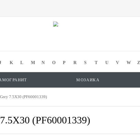
J
K
L
M
N
O
P
R
S
T
U
V
W
Z
АМОГРАНИТ
МОЗАИКА
 Grey 7.5X30 (PF60001339)
 7.5X30 (PF60001339)