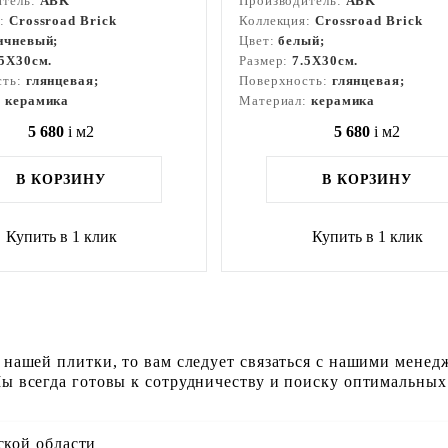
итель:
ABK
Производитель:
ABK
я:
Crossroad Brick
Коллекция:
Crossroad Brick
ичневый;
Цвет:
белый;
.5X30см.
Размер:
7.5X30см.
сть:
глянцевая;
Поверхность:
глянцевая;
:
керамика
Материал:
керамика
5 680
i
м2
5 680
i
м2
В КОРЗИНУ
В КОРЗИНУ
Купить в 1 клик
Купить в 1 клик
 нашей плитки, то вам следует связаться с нашими менед
ы всегда готовы к сотрудничеству и поиску оптимальных
ской области