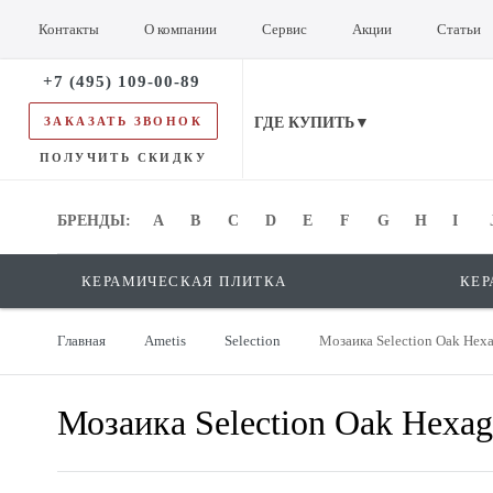
Контакты
О компании
Сервис
Акции
Статьи
+7 (495) 109-00-89
ЗАКАЗАТЬ ЗВОНОК
ГДЕ КУПИТЬ▼
ПОЛУЧИТЬ СКИДКУ
БРЕНДЫ:
БРЕНДЫ:
A
B
C
D
E
F
G
H
I
КЕРАМИЧЕСКАЯ ПЛИТКА
КЕР
Главная
Ametis
Selection
Мозаика Selection Oak Hex
Мозаика Selection Oak Hexa