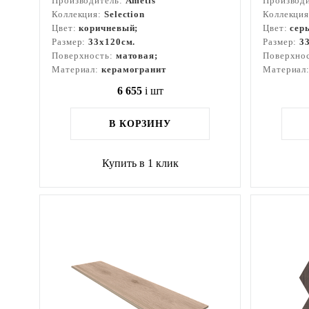
Производитель:
Ametis
Производ
Коллекция:
Selection
Коллекци
Цвет:
коричневый;
Цвет:
сер
Размер:
33x120см.
Размер:
3
Поверхность:
матовая;
Поверхно
Материал:
керамогранит
Материал
6 655
i
шт
В КОРЗИНУ
Купить в 1 клик