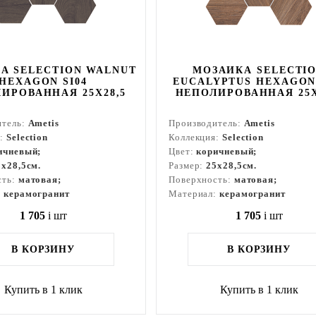
А SELECTION WALNUT
МОЗАИКА SELECTI
HEXAGON SI04
EUCALYPTUS HEXAGON 
ИРОВАННАЯ 25X28,5
НЕПОЛИРОВАННАЯ 25X
итель:
Ametis
Производитель:
Ametis
я:
Selection
Коллекция:
Selection
ичневый;
Цвет:
коричневый;
5x28,5см.
Размер:
25x28,5см.
сть:
матовая;
Поверхность:
матовая;
:
керамогранит
Материал:
керамогранит
1 705
i
шт
1 705
i
шт
В КОРЗИНУ
В КОРЗИНУ
Купить в 1 клик
Купить в 1 клик