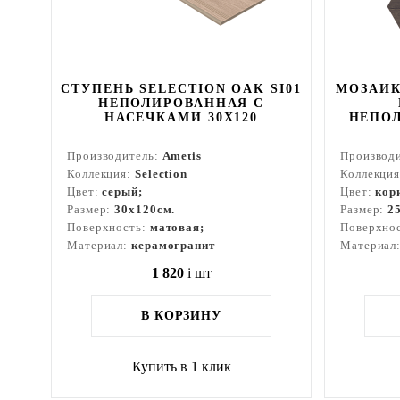
СТУПЕНЬ SELECTION OAK SI01
МОЗАИК
НЕПОЛИРОВАННАЯ С
НАСЕЧКАМИ 30X120
НЕПОЛ
Производитель:
Ametis
Производ
Коллекция:
Selection
Коллекци
Цвет:
серый;
Цвет:
кор
Размер:
30x120см.
Размер:
2
Поверхность:
матовая;
Поверхно
Материал:
керамогранит
Материал
1 820
i
шт
В КОРЗИНУ
Купить в 1 клик