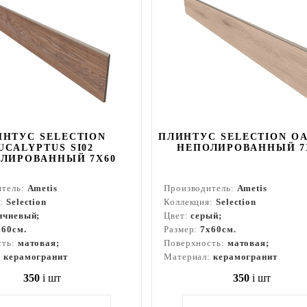
ИНТУС SELECTION
ПЛИНТУС SELECTION OA
UCALYPTUS SI02
НЕПОЛИРОВАННЫЙ 7
ЛИРОВАННЫЙ 7X60
итель:
Ametis
Производитель:
Ametis
я:
Selection
Коллекция:
Selection
ичневый;
Цвет:
серый;
x60см.
Размер:
7x60см.
сть:
матовая;
Поверхность:
матовая;
:
керамогранит
Материал:
керамогранит
350
i
шт
350
i
шт