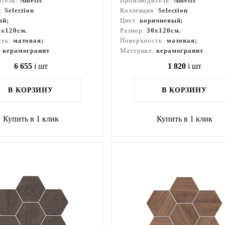
итель:
Ametis
Производитель:
Ametis
я:
Selection
Коллекция:
Selection
ый;
Цвет:
коричневый;
3x120см.
Размер:
30x120см.
сть:
матовая;
Поверхность:
матовая;
:
керамогранит
Материал:
керамогранит
6 655
i
шт
1 820
i
шт
В КОРЗИНУ
В КОРЗИНУ
Купить в 1 клик
Купить в 1 клик