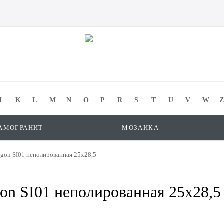
J
K
L
M
N
O
P
R
S
T
U
V
W
Z
АМОГРАНИТ
МОЗАИКА
agon SI01 неполированная 25x28,5
gon SI01 неполированная 25x28,5