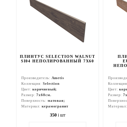
ПЛИНТУС SELECTION WALNUT
ПЛ
SI04 НЕПОЛИРОВАННЫЙ 7X60
E
НЕПО
Производитель:
Ametis
Производ
Коллекция:
Selection
Коллекци
Цвет:
коричневый;
Цвет:
кор
Размер:
7x60см.
Размер:
7
Поверхность:
матовая;
Поверхно
Материал:
керамогранит
Материал
350
i
шт