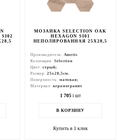
ON
МОЗАИКА SELECTION OAK
SI02
HEXAGON SI01
28,5
НЕПОЛИРОВАННАЯ 25X28,5
Производитель:
Ametis
Коллекция:
Selection
Цвет:
серый;
Размер:
25x28,5см.
Поверхность:
матовая;
Материал:
керамогранит
1 705
i
шт
В КОРЗИНУ
Купить в 1 клик