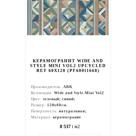
КЕРАМОГРАНИТ WIDE AND
STYLE MINI VOL2 UPCYCLED
RET 60Х120 (PF60011668)
Производитель:
ABK
Коллекция:
Wide and Style Mini Vol2
Цвет:
зеленый; синий;
Размер:
120x60см.
Поверхность:
натуральная;
Материал:
керамогранит
8 537
i
м2