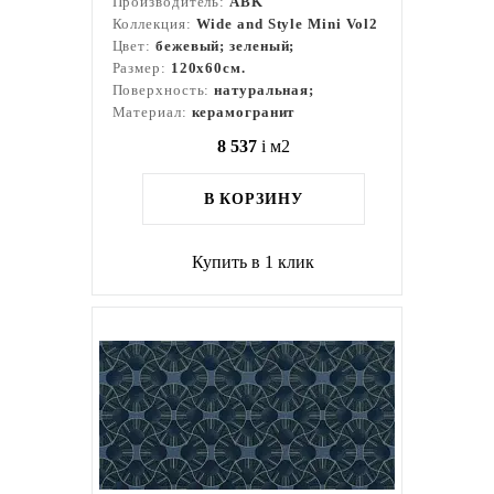
Производитель:
ABK
Коллекция:
Wide and Style Mini Vol2
Цвет:
бежевый; зеленый;
Размер:
120x60см.
Поверхность:
натуральная;
Материал:
керамогранит
8 537
i
м2
В КОРЗИНУ
Купить в 1 клик