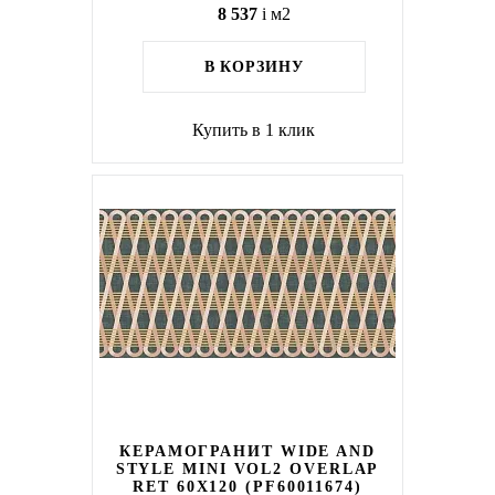
8 537
i
м2
В КОРЗИНУ
Купить в 1 клик
КЕРАМОГРАНИТ WIDE AND
STYLE MINI VOL2 OVERLAP
RET 60Х120 (PF60011674)