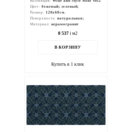
Коллекция:
Wide and Style Mini Vol2
Цвет:
бежевый; зеленый;
Размер:
120x60см.
Поверхность:
натуральная;
Материал:
керамогранит
8 537
i
м2
В КОРЗИНУ
Купить в 1 клик