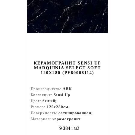
КЕРАМОГРАНИТ SENSI UP
MARQUINIA SELECT SOFT
120X280 (PF60008114)
Производитель:
ABK
Коллекция:
Sensi Up
Цвет:
белый;
Размер:
120x280см.
Поверхность:
сатинированная;
Материал:
керамогранит
9 384
i
м2