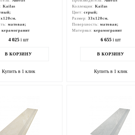
итель:
Ametis
Производитель:
Ametis
я:
Kailas
Коллекция:
Kailas
евый;
Цвет:
серый;
3x120см.
Размер:
33x120см.
сть:
матовая;
Поверхность:
матовая;
:
керамогранит
Материал:
керамогранит
4 025
i
шт
6 655
i
шт
В КОРЗИНУ
В КОРЗИНУ
Купить в 1 клик
Купить в 1 клик