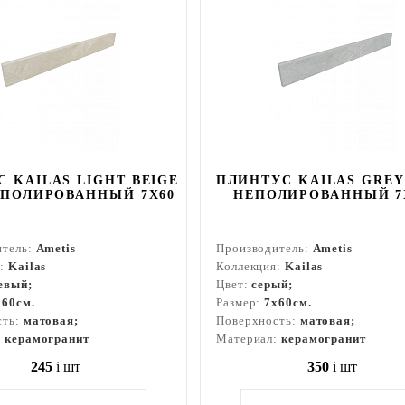
 KAILAS LIGHT BEIGE
ПЛИНТУС KAILAS GREY
ЕПОЛИРОВАННЫЙ 7X60
НЕПОЛИРОВАННЫЙ 7
итель:
Ametis
Производитель:
Ametis
я:
Kailas
Коллекция:
Kailas
евый;
Цвет:
серый;
x60см.
Размер:
7x60см.
сть:
матовая;
Поверхность:
матовая;
:
керамогранит
Материал:
керамогранит
245
i
шт
350
i
шт