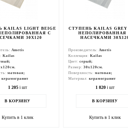
 KAILAS LIGHT BEIGE
СТУПЕНЬ KAILAS GREY
НЕПОЛИРОВАННАЯ С
НЕПОЛИРОВАННАЯ
СЕЧКАМИ 30X120
НАСЕЧКАМИ 30X12
итель:
Ametis
Производитель:
Ametis
я:
Kailas
Коллекция:
Kailas
евый;
Цвет:
серый;
0x120см.
Размер:
30x120см.
сть:
матовая;
Поверхность:
матовая;
:
керамогранит
Материал:
керамогранит
1 205
i
шт
1 820
i
шт
В КОРЗИНУ
В КОРЗИНУ
Купить в 1 клик
Купить в 1 клик