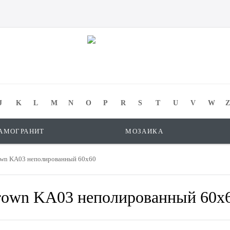
J
K
L
M
N
O
P
R
S
T
U
V
W
Z
АМОГРАНИТ
МОЗАИКА
rown KA03 неполированный 60x60
Brown KA03 неполированный 60x