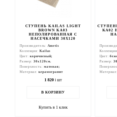
СТУПЕНЬ KAILAS LIGHT
СТУПЕНЬ
BROWN KA03
KA02 
НЕПОЛИРОВАННАЯ С
НА
НАСЕЧКАМИ 30X120
Производитель:
Ametis
Производ
Коллекция:
Kailas
Коллекци
Цвет:
коричневый;
Цвет:
беж
Размер:
30x120см.
Размер:
3
Поверхность:
матовая;
Поверхно
Материал:
керамогранит
Материал
1 820
i
шт
В КОРЗИНУ
Купить в 1 клик