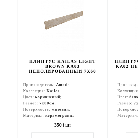
ПЛИНТУС KAILAS LIGHT
ПЛИНТУС
BROWN KA03
KA02 Н
НЕПОЛИРОВАННЫЙ 7X60
Производитель:
Ametis
Производ
Коллекция:
Kailas
Коллекци
Цвет:
коричневый;
Цвет:
беж
Размер:
7x60см.
Размер:
7
Поверхность:
матовая;
Поверхно
Материал:
керамогранит
Материал
350
i
шт