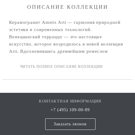
ОПИСАНИЕ КОЛЛЕКЦИИ
Керамогранит Ametis Arti — гармония природной
эстетики и современных технологий.
Венецианский терраццо — это настоящее
искусство, которое возродилось в новой коллекции
Arti. Вдохновившись древнейшим ремеслом
потомственных мастеров-терраццьеров, мы
разработали новый дизайн с сохранением традиций
и премиального качества. Благородный терраццо по
сей день украшает полы престижных вилл,
апартаментов, общественных заведений высокого
класса во всем мире.
КОНТАКТНАЯ ИНФОРМАЦИЯ
+7 (495) 109-00-89
Заказать звонок