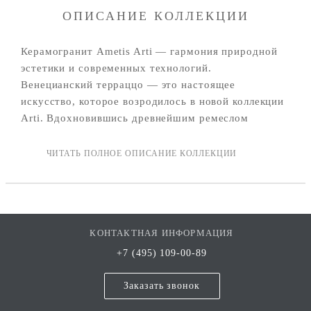
ОПИСАНИЕ КОЛЛЕКЦИИ
Керамогранит Ametis Arti — гармония природной
эстетики и современных технологий.
Венецианский терраццо — это настоящее
искусство, которое возродилось в новой коллекции
Arti. Вдохновившись древнейшим ремеслом
потомственных мастеров-терраццьеров, мы
разработали новый дизайн с сохранением традиций
и премиального качества. Благородный терраццо по
сей день украшает полы престижных вилл,
апартаментов, общественных заведений высокого
класса во всем мире.
КОНТАКТНАЯ ИНФОРМАЦИЯ
+7 (495) 109-00-89
Заказать звонок