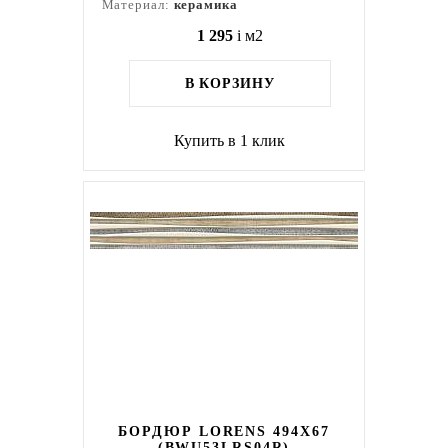
Материал:
керамика
1 295
i
м2
В КОРЗИНУ
Купить в 1 клик
БОРДЮР LORENS 494X67
(BWU53LRS04R)