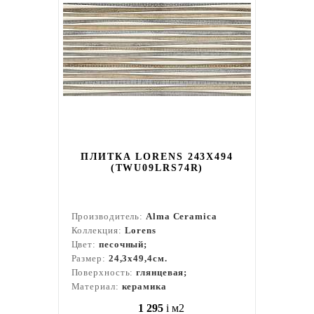
ПЛИТКА LORENS 243X494
(TWU09LRS74R)
Производитель:
Alma Ceramica
Коллекция:
Lorens
Цвет:
песочный;
Размер:
24,3x49,4см.
Поверхность:
глянцевая;
Материал:
керамика
1 295
i
м2