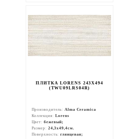
ПЛИТКА LORENS 243X494
(TWU09LRS04R)
Производитель:
Alma Ceramica
Коллекция:
Lorens
Цвет:
бежевый;
Размер:
24,3x49,4см.
Поверхность:
глянцевая;