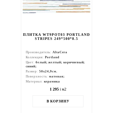
ПЛИТКА WT9POT03 PORTLAND
STRIPES 249*500*8.5
Производитель:
AltaCera
Коллекция:
Portland
Цвет:
белый; желтый; коричневый;
синий;
Размер:
50x24,9см.
Поверхность:
матовая;
Материал:
керамика
1 295
i
м2
В КОРЗИНУ