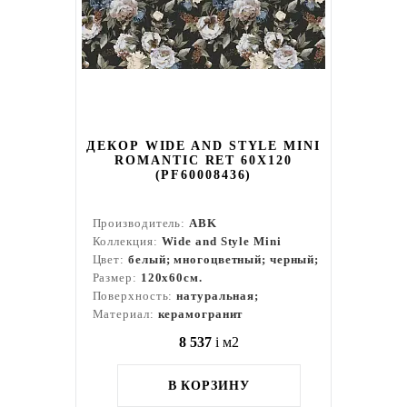
ДЕКОР WIDE AND STYLE MINI
ROMANTIC RET 60X120
(PF60008436)
Производитель:
ABK
Коллекция:
Wide and Style Mini
Цвет:
белый; многоцветный; черный;
Размер:
120x60см.
Поверхность:
натуральная;
Материал:
керамогранит
8 537
i
м2
В КОРЗИНУ