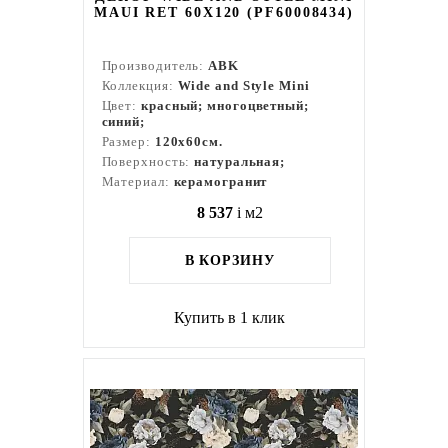
MAUI RET 60X120 (PF60008434)
Производитель:
ABK
Коллекция:
Wide and Style Mini
Цвет:
красный; многоцветный;
синий;
Размер:
120x60см.
Поверхность:
натуральная;
Материал:
керамогранит
8 537
i
м2
В КОРЗИНУ
Купить в 1 клик