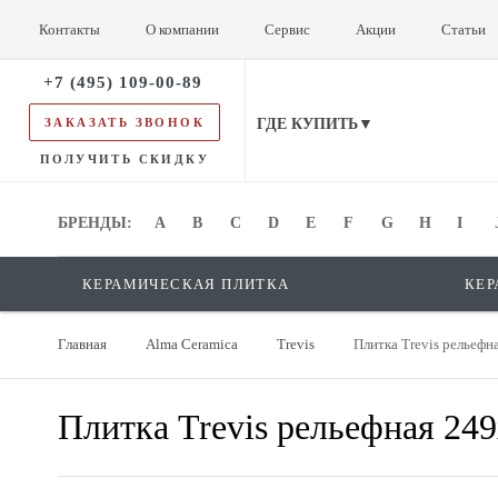
Контакты
О компании
Сервис
Акции
Статьи
+7 (495) 109-00-89
ЗАКАЗАТЬ ЗВОНОК
ГДЕ КУПИТЬ▼
ПОЛУЧИТЬ СКИДКУ
БРЕНДЫ:
БРЕНДЫ:
A
B
C
D
E
F
G
H
I
КЕРАМИЧЕСКАЯ ПЛИТКА
КЕР
Главная
Alma Ceramica
Trevis
Плитка Trevis рельеф
Плитка Trevis рельефная 2