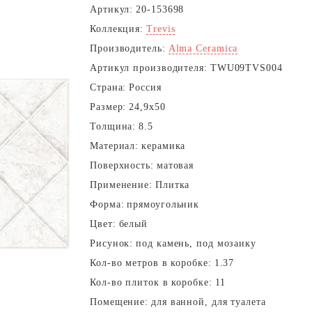
Артикул:
20-153698
Коллекция:
Trevis
Производитель:
Alma Ceramica
Артикул производителя:
TWU09TVS004
Страна:
Россия
Размер:
24,9x50
Толщина:
8.5
Материал:
керамика
Поверхность:
матовая
Применение:
Плитка
Форма:
прямоугольник
Цвет:
белый
Рисунок:
под камень, под мозаику
Кол-во метров в коробке:
1.37
Кол-во плиток в коробке:
11
Помещение:
для ванной, для туалета