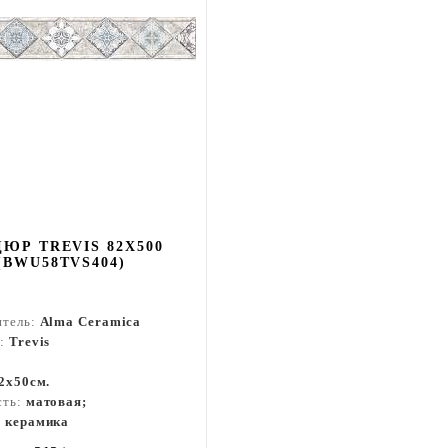
ЮР TREVIS 82X500
(BWU58TVS404)
итель:
Alma Ceramica
я:
Trevis
,2x50см.
сть:
матовая;
:
керамика