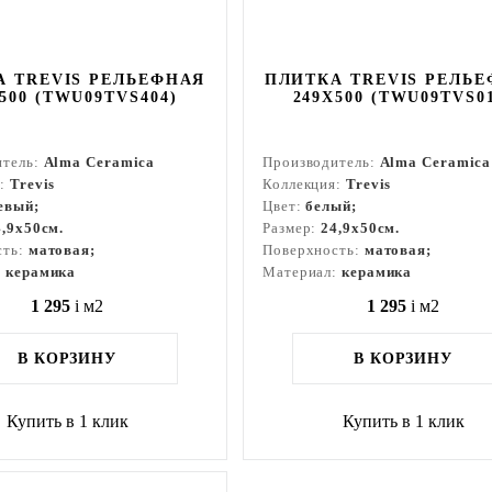
А TREVIS РЕЛЬЕФНАЯ
ПЛИТКА TREVIS РЕЛЬ
500 (TWU09TVS404)
249X500 (TWU09TVS0
итель:
Alma Ceramica
Производитель:
Alma Ceramica
я:
Trevis
Коллекция:
Trevis
евый;
Цвет:
белый;
4,9x50см.
Размер:
24,9x50см.
сть:
матовая;
Поверхность:
матовая;
:
керамика
Материал:
керамика
1 295
i
м2
1 295
i
м2
В КОРЗИНУ
В КОРЗИНУ
Купить в 1 клик
Купить в 1 клик