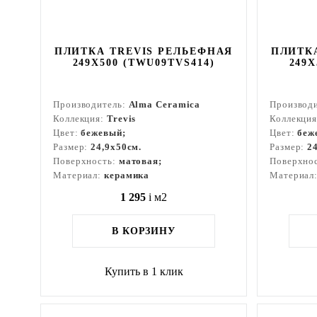
ПЛИТКА TREVIS РЕЛЬЕФНАЯ
ПЛИТК
249X500 (TWU09TVS414)
249X
Производитель:
Alma Ceramica
Производ
Коллекция:
Trevis
Коллекци
Цвет:
бежевый;
Цвет:
беж
Размер:
24,9x50см.
Размер:
2
Поверхность:
матовая;
Поверхно
Материал:
керамика
Материал
1 295
i
м2
В КОРЗИНУ
Купить в 1 клик