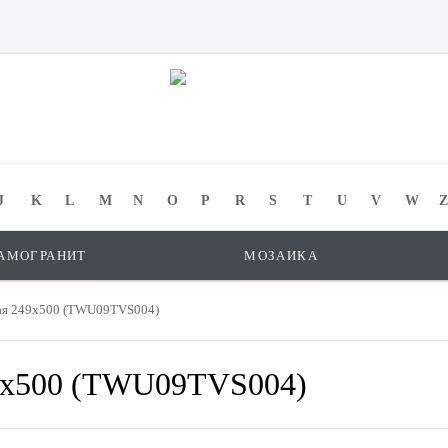
J
K
L
M
N
O
P
R
S
T
U
V
W
Z
АМОГРАНИТ
МОЗАИКА
ная 249x500 (TWU09TVS004)
49x500 (TWU09TVS004)