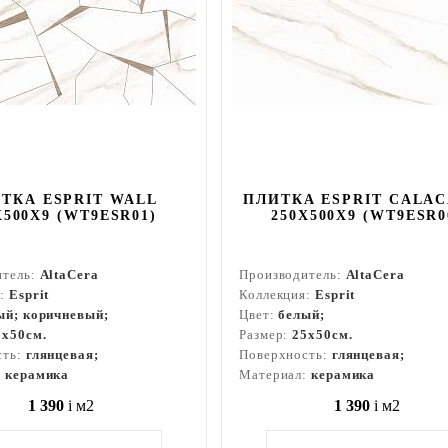
ТКА ESPRIT WALL
ПЛИТКА ESPRIT CALAC
X500X9 (WT9ESR01)
250X500X9 (WT9ESR0
итель:
AltaCera
Производитель:
AltaCera
я:
Esprit
Коллекция:
Esprit
ый; коричневый;
Цвет:
белый;
5x50см.
Размер:
25x50см.
сть:
глянцевая;
Поверхность:
глянцевая;
:
керамика
Материал:
керамика
1 390
i
м2
1 390
i
м2