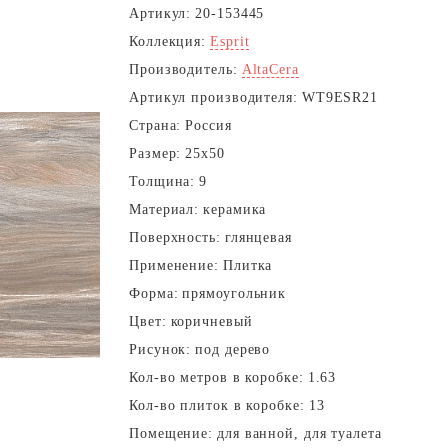
Артикул:
20-153445
Коллекция:
Esprit
Производитель:
AltaCera
Артикул производителя:
WT9ESR21
Страна:
Россия
Размер:
25x50
Толщина:
9
Материал:
керамика
Поверхность:
глянцевая
Применение:
Плитка
Форма:
прямоугольник
Цвет:
коричневый
Рисунок:
под дерево
Кол-во метров в коробке:
1.63
Кол-во плиток в коробке:
13
Помещение:
для ванной, для туалета