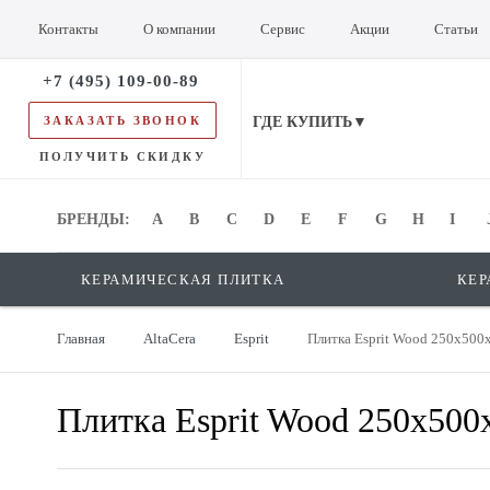
Контакты
О компании
Сервис
Акции
Статьи
+7 (495) 109-00-89
ЗАКАЗАТЬ ЗВОНОК
ГДЕ КУПИТЬ▼
ПОЛУЧИТЬ СКИДКУ
БРЕНДЫ:
БРЕНДЫ:
A
B
C
D
E
F
G
H
I
КЕРАМИЧЕСКАЯ ПЛИТКА
КЕР
Главная
AltaCera
Esprit
Плитка Esprit Wood 250x50
Плитка Esprit Wood 250x50