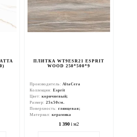
ATTA
ПЛИТКА WT9ESR21 ESPRIT
0)
WOOD 250*500*9
Производитель:
AltaCera
Коллекция:
Esprit
Цвет:
коричневый;
Размер:
25x50см.
Поверхность:
глянцевая;
Материал:
керамика
1 390
i
м2