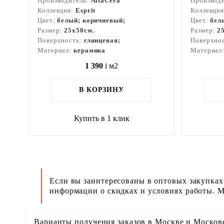
Производитель:
AltaCera
Производ
Коллекция:
Esprit
Коллекци
Цвет:
белый; коричневый;
Цвет:
бел
Размер:
25x50см.
Размер:
2
Поверхность:
глянцевая;
Поверхно
Материал:
керамика
Материал
1 390
i
м2
В КОРЗИНУ
Купить в 1 клик
Если вы заинтересованы в оптовых закупках
информации о скидках и условиях работы. М
Варианты получения заказов в Москве и Москов