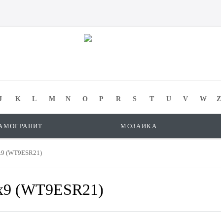
J
K
L
M
N
O
P
R
S
T
U
V
W
Z
АМОГРАНИТ
МОЗАИКА
0x9 (WT9ESR21)
0x9 (WT9ESR21)