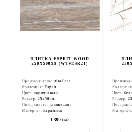
ПЛИТКА ESPRIT WOOD
ПЛИ
250X500X9 (WT9ESR21)
250
Производитель:
AltaCera
Производ
Коллекция:
Esprit
Коллекци
Цвет:
коричневый;
Цвет:
бел
Размер:
25x50см.
Размер:
2
Поверхность:
глянцевая;
Поверхно
Материал:
керамика
Материал
1 390
i
м2