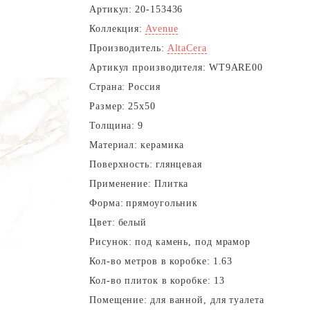
Артикул:
20-153436
Коллекция:
Avenue
Производитель:
AltaCera
Артикул производителя:
WT9ARE00
Страна:
Россия
Размер:
25x50
Толщина:
9
Материал:
керамика
Поверхность:
глянцевая
Применение:
Плитка
Форма:
прямоугольник
Цвет:
белый
Рисунок:
под камень, под мрамор
Кол-во метров в коробке:
1.63
Кол-во плиток в коробке:
13
Помещение:
для ванной, для туалета