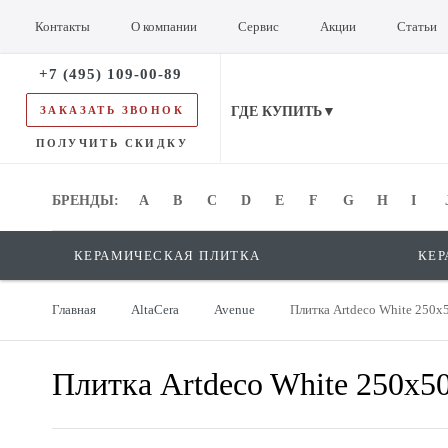
Контакты
О компании
Сервис
Акции
Статьи
+7 (495) 109-00-89
ЗАКАЗАТЬ ЗВОНОК
ГДЕ КУПИТЬ▼
ПОЛУЧИТЬ СКИДКУ
БРЕНДЫ:
БРЕНДЫ:
A
B
C
D
E
F
G
H
I
КЕРАМИЧЕСКАЯ ПЛИТКА
КЕР
Главная
AltaCera
Avenue
Плитка Artdeco White 250
Плитка Artdeco White 250x