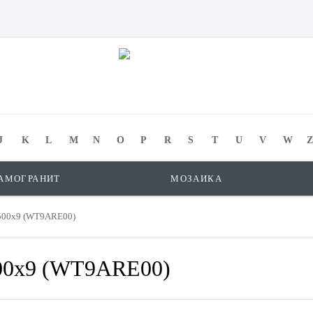
J
K
L
M
N
O
P
R
S
T
U
V
W
Z
АМОГРАНИТ
МОЗАИКА
x500x9 (WT9ARE00)
500x9 (WT9ARE00)