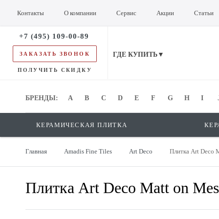
Контакты
О компании
Сервис
Акции
Статьи
+7 (495) 109-00-89
ЗАКАЗАТЬ ЗВОНОК
ГДЕ КУПИТЬ▼
ПОЛУЧИТЬ СКИДКУ
БРЕНДЫ:
БРЕНДЫ:
A
B
C
D
E
F
G
H
I
КЕРАМИЧЕСКАЯ ПЛИТКА
КЕР
Главная
Amadis Fine Tiles
Art Deco
Плитка Art Deco M
Плитка Art Deco Matt on Mes