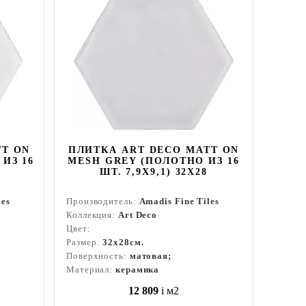
TT ON
ПЛИТКА ART DECO MATT ON
ИЗ 16
MESH GREY (ПОЛОТНО ИЗ 16
ШТ. 7,9X9,1) 32X28
les
Производитель:
Amadis Fine Tiles
Коллекция:
Art Deco
Цвет:
Размер:
32x28см.
Поверхность:
матовая;
Материал:
керамика
12 809
i
м2