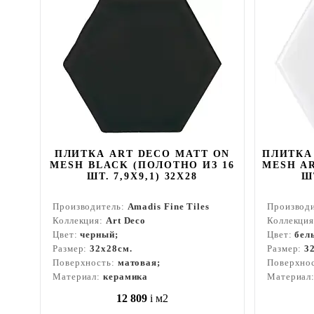
ПЛИТКА ART DECO MATT ON
ПЛИТКА
MESH BLACK (ПОЛОТНО ИЗ 16
MESH AR
ШТ. 7,9X9,1) 32X28
ШТ
Производитель:
Amadis Fine Tiles
Производ
Коллекция:
Art Deco
Коллекци
Цвет:
черный;
Цвет:
бел
Размер:
32x28см.
Размер:
3
Поверхность:
матовая;
Поверхно
Материал:
керамика
Материал
12 809
i
м2