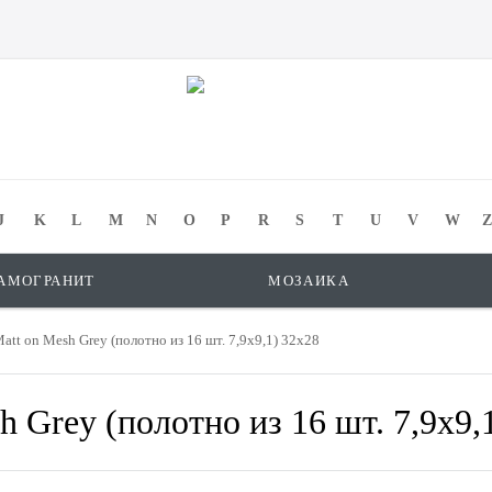
J
K
L
M
N
O
P
R
S
T
U
V
W
Z
АМОГРАНИТ
МОЗАИКА
att on Mesh Grey (полотно из 16 шт. 7,9x9,1) 32x28
h Grey (полотно из 16 шт. 7,9x9,