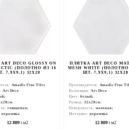
 ART DECO GLOSSY ON
ПЛИТКА ART DECO MA
CTIC (ПОЛОТНО ИЗ 16
MESH WHITE (ПОЛОТНО 
. 7,9X9,1) 32X28
ШТ. 7,9X9,1) 32X28
итель:
Amadis Fine Tiles
Производитель:
Amadis Fine Ti
я:
Art Deco
Коллекция:
Art Deco
ый;
Цвет:
белый;
2x28см.
Размер:
32x28см.
сть:
глянцевая;
Поверхность:
матовая;
:
керамика
Материал:
керамика
12 809
i
м2
12 809
i
м2