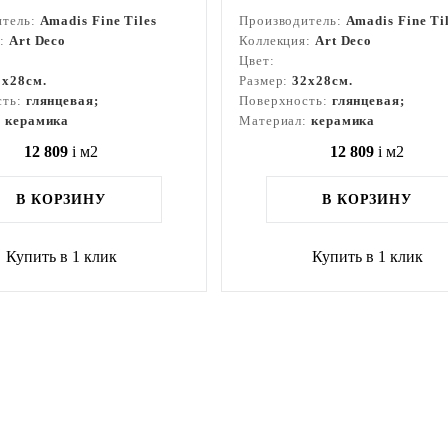
итель:
Amadis Fine Tiles
Производитель:
Amadis Fine Ti
я:
Art Deco
Коллекция:
Art Deco
Цвет:
2x28см.
Размер:
32x28см.
сть:
глянцевая;
Поверхность:
глянцевая;
:
керамика
Материал:
керамика
12 809
i
м2
12 809
i
м2
В КОРЗИНУ
В КОРЗИНУ
Купить в 1 клик
Купить в 1 клик