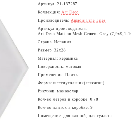
Артикул:
21-137287
Коллекция:
Art Deco
Производитель:
Amadis Fine Tiles
Артикул производителя:
Art Deco Matt on Mesh Cement Grey (7,9x9,1-1
Страна:
Испания
Размер:
32x28
Материал:
керамика
Поверхность:
матовая
Применение:
Плитка
Форма:
шестиугольник(гексагон)
Рисунок:
моноколор
Кол-во метров в коробке:
0.78
Кол-во плиток в коробке:
9
Помещение:
для ванной, для туалета