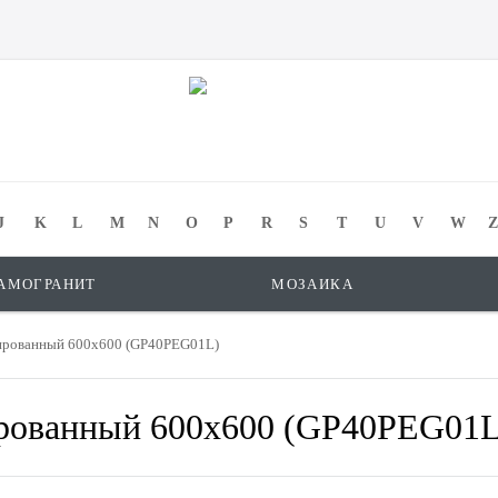
J
K
L
M
N
O
P
R
S
T
U
V
W
Z
АМОГРАНИТ
МОЗАИКА
тированный 600x600 (GP40PEG01L)
ированный 600x600 (GP40PEG01L