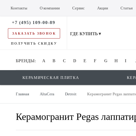
Контакты
О компании
Сервис
Акции
Статьи
+7 (495) 109-00-89
ЗАКАЗАТЬ ЗВОНОК
ГДЕ КУПИТЬ▼
ПОЛУЧИТЬ СКИДКУ
БРЕНДЫ:
БРЕНДЫ:
A
B
C
D
E
F
G
H
I
КЕРАМИЧЕСКАЯ ПЛИТКА
КЕР
Главная
AltaCera
Detroit
Керамогранит Pegas лаппа
Керамогранит Pegas лаппат