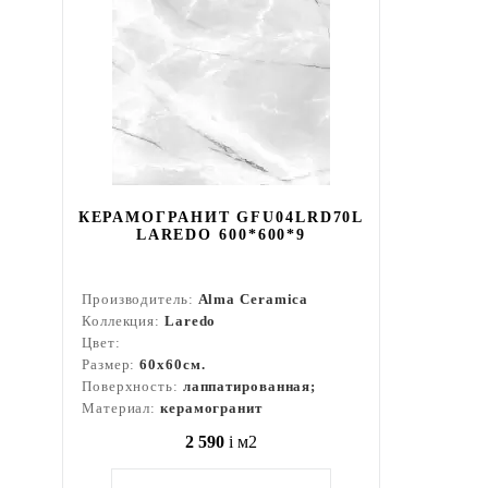
КЕРАМОГРАНИТ GFU04LRD70L
LAREDO 600*600*9
Производитель:
Alma Ceramica
Коллекция:
Laredo
Цвет:
Размер:
60x60см.
Поверхность:
лаппатированная;
Материал:
керамогранит
2 590
i
м2