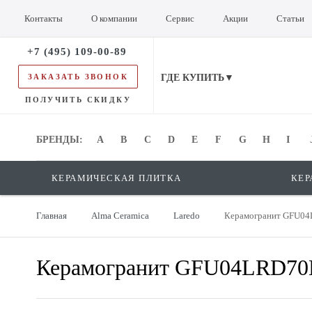
Контакты
О компании
Сервис
Акции
Статьи
+7 (495) 109-00-89
ЗАКАЗАТЬ ЗВОНОК
ГДЕ КУПИТЬ▼
ПОЛУЧИТЬ СКИДКУ
БРЕНДЫ:
БРЕНДЫ:
A
B
C
D
E
F
G
H
I
КЕРАМИЧЕСКАЯ ПЛИТКА
КЕР
Главная
Alma Ceramica
Laredo
Керамогранит GFU04
Керамогранит GFU04LRD70L