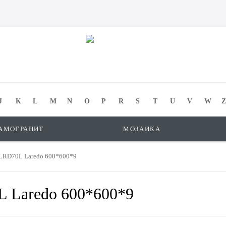
J
K
L
M
N
O
P
R
S
T
U
V
W
Z
АМОГРАНИТ
МОЗАИКА
LRD70L Laredo 600*600*9
 Laredo 600*600*9