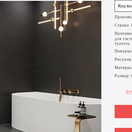
Код к
Произво
Страна:
Назначе
для гост
туалета,
Поверхн
Рисунок
Материа
Размер:
До