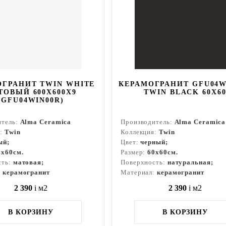
ОГРАНИТ TWIN WHITE
КЕРАМОГРАНИТ GFU04W
ТОВЫЙ 600X600X9
TWIN BLACK 60X6
(GFU04WIN00R)
итель:
Alma Ceramica
Производитель:
Alma Ceramica
я:
Twin
Коллекция:
Twin
ый;
Цвет:
черный;
0x60см.
Размер:
60x60см.
сть:
матовая;
Поверхность:
натуральная;
:
керамогранит
Материал:
керамогранит
2 390
i
м2
2 390
i
м2
В КОРЗИНУ
В КОРЗИНУ