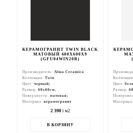
КЕРАМОГРАНИТ TWIN BLACK
КЕРАМ
МАТОВЫЙ 600X600X9
МА
(GFU04WIN20R)
Производитель:
Alma Ceramica
Производ
Коллекция:
Twin
Коллекци
Цвет:
черный;
Цвет:
бел
Размер:
60x60см.
Размер:
6
Поверхность:
матовая;
Поверхно
Материал:
керамогранит
Материал
2 390
i
м2
В КОРЗИНУ