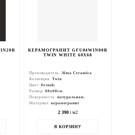
IN20R
КЕРАМОГРАНИТ GFU04WIN00R
0
TWIN WHITE 60X60
Производитель:
Alma Ceramica
Коллекция:
Twin
Цвет:
белый;
Размер:
60x60см.
Поверхность:
натуральная;
Материал:
керамогранит
2 390
i
м2
В КОРЗИНУ