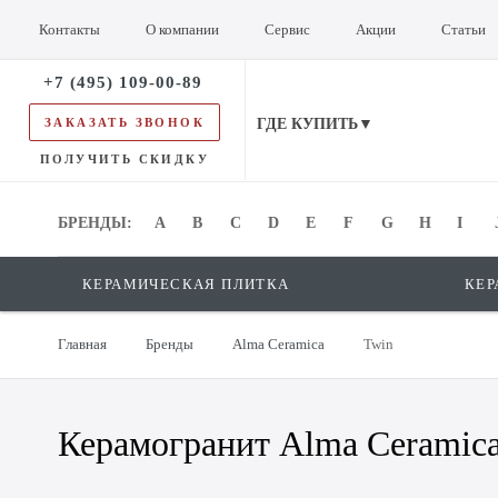
Контакты
О компании
Сервис
Акции
Статьи
+7 (495) 109-00-89
ЗАКАЗАТЬ ЗВОНОК
ГДЕ КУПИТЬ▼
ПОЛУЧИТЬ СКИДКУ
БРЕНДЫ:
БРЕНДЫ:
A
B
C
D
E
F
G
H
I
КЕРАМИЧЕСКАЯ ПЛИТКА
КЕР
Главная
Бренды
Alma Ceramica
Twin
Керамогранит Alma Ceramic