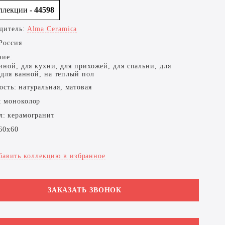
оллекции
- 44598
дитель:
Alma Ceramica
Россия
ние:
иной, для кухни, для прихожей, для спальни, для
 для ванной, на теплый пол
ость:
натуральная, матовая
:
моноколор
л:
керамогранит
60x60
бавить коллекцию в избранное
ЗАКАЗАТЬ ЗВОНОК