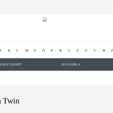
J
K
L
M
N
O
P
R
S
T
U
V
W
Z
АМОГРАНИТ
МОЗАИКА
a Twin