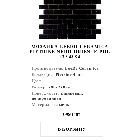
МОЗАИКА LEEDO CERAMICA
PIETRINE NERO ORIENTE POL
23X48X4
Производитель:
LeeDo Ceramica
Коллекция:
Pietrine 4 mm
Цвет:
Размер:
298x298см.
Поверхность:
глянцевая;
полированная;
Материал:
камень
699
i
шт
В КОРЗИНУ