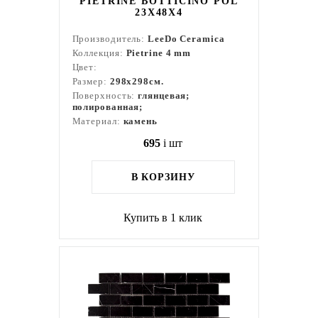
PIETRINE BOTTICINO POL
23X48X4
Производитель:
LeeDo Ceramica
Коллекция:
Pietrine 4 mm
Цвет:
Размер:
298x298см.
Поверхность:
глянцевая;
полированная;
Материал:
камень
695
i
шт
В КОРЗИНУ
Купить в 1 клик