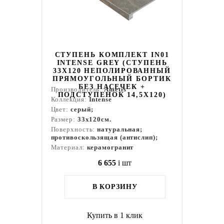
СТУПЕНЬ КОМПЛЕКТ IN01
INTENSE GREY (СТУПЕНЬ
33X120 НЕПОЛИРОВАННЫЙ
ПРЯМОУГОЛЬНЫЙ БОРТИК
БЕЗ НАСЕЧЕК +
Производитель:
Ametis
ПОДСТУПЕНОК 14,5X120)
Коллекция:
Intense
Цвет:
серый;
Размер:
33x120см.
Поверхность:
натуральная;
противоскользящая (антислип);
Материал:
керамогранит
6 655
i
шт
В КОРЗИНУ
Купить в 1 клик