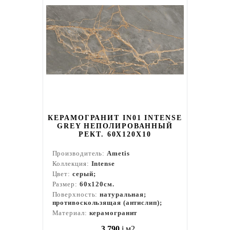
КЕРАМОГРАНИТ IN01 INTENSE
GREY НЕПОЛИРОВАННЫЙ
РЕКТ. 60X120Х10
Производитель:
Ametis
Коллекция:
Intense
Цвет:
серый;
Размер:
60x120см.
Поверхность:
натуральная;
противоскользящая (антислип);
Материал:
керамогранит
3 790
i
м2