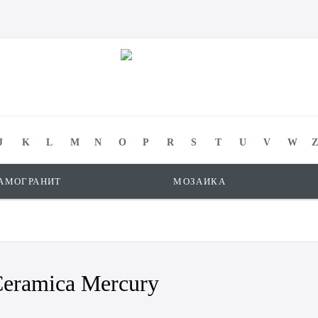
J
K
L
M
N
O
P
R
S
T
U
V
W
Z
АМОГРАНИТ
МОЗАИКА
eramica Mercury