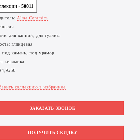
оллекции
- 50011
дитель:
Alma Ceramica
Россия
ние:
для ванной, для туалета
ость:
глянцевая
:
под камень, под мрамор
л:
керамика
24,9x50
бавить коллекцию в избранное
ЗАКАЗАТЬ ЗВОНОК
ПОЛУЧИТЬ СКИДКУ