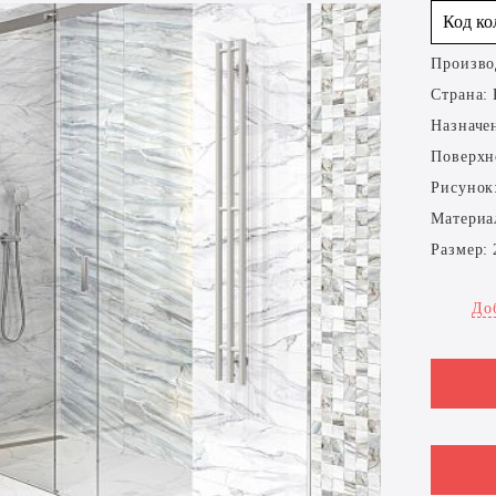
Код к
Произво
Страна:
Назначе
Поверхн
Рисунок
Материа
Размер:
До