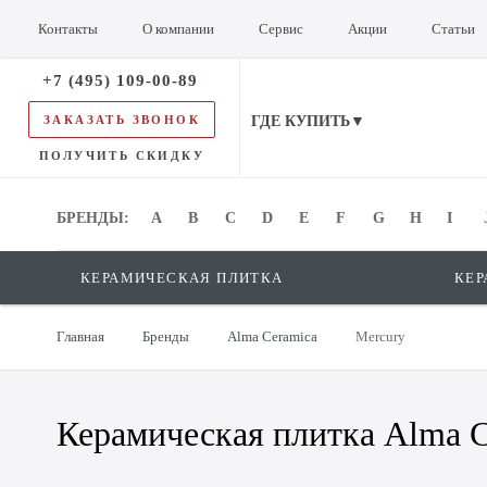
Контакты
О компании
Сервис
Акции
Статьи
+7 (495) 109-00-89
ЗАКАЗАТЬ ЗВОНОК
ГДЕ КУПИТЬ▼
ПОЛУЧИТЬ СКИДКУ
БРЕНДЫ:
БРЕНДЫ:
A
B
C
D
E
F
G
H
I
КЕРАМИЧЕСКАЯ ПЛИТКА
КЕР
Главная
Бренды
Alma Ceramica
Mercury
Керамическая плитка Alma C