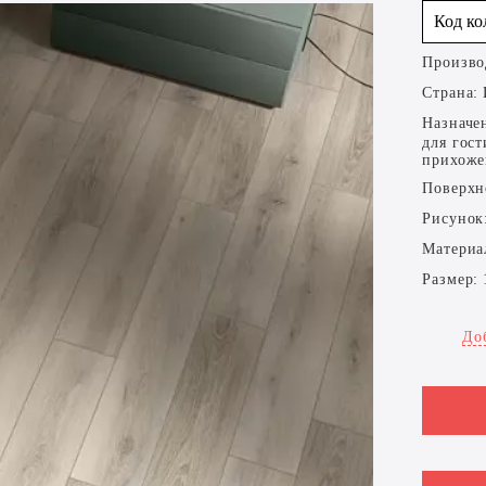
Код к
Произво
Страна:
Назначе
для гост
прихоже
Поверхн
Рисунок
Материа
Размер:
До