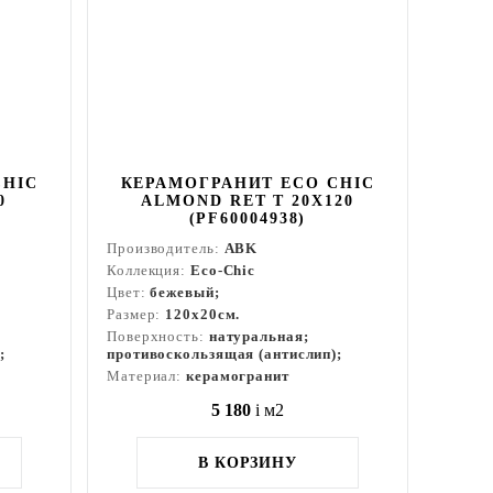
CHIC
КЕРАМОГРАНИТ ECO CHIC
0
ALMOND RET T 20X120
(PF60004938)
Производитель:
ABK
Коллекция:
Eco-Chic
Цвет:
бежевый;
Размер:
120x20см.
Поверхность:
натуральная;
;
противоскользящая (антислип);
Материал:
керамогранит
5 180
i
м2
В КОРЗИНУ