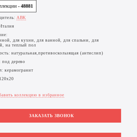
оллекции
- 48881
дитель:
ABK
Италия
ние:
иной, для кухни, для ванной, для спальни, для
й, на теплый пол
ость:
натуральная,противоскользящая (антислип)
:
под дерево
л:
керамогранит
120x20
бавить коллекцию в избранное
ЗАКАЗАТЬ ЗВОНОК