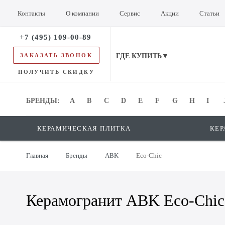
Контакты
О компании
Сервис
Акции
Статьи
+7 (495) 109-00-89
ЗАКАЗАТЬ ЗВОНОК
ГДЕ КУПИТЬ▼
ПОЛУЧИТЬ СКИДКУ
БРЕНДЫ:
БРЕНДЫ:
A
B
C
D
E
F
G
H
I
КЕРАМИЧЕСКАЯ ПЛИТКА
КЕР
Главная
Бренды
ABK
Eco-Chic
Керамогранит ABK Eco-Chic