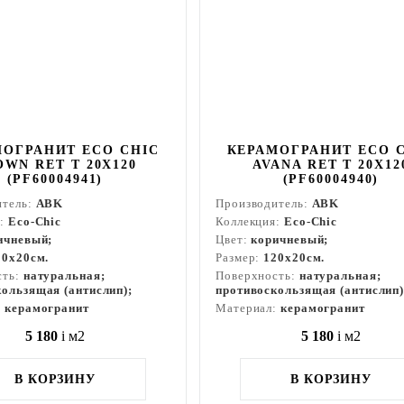
МОГРАНИТ ECO CHIC
КЕРАМОГРАНИТ ECO 
OWN RET T 20X120
AVANA RET T 20X12
(PF60004941)
(PF60004940)
итель:
ABK
Производитель:
ABK
я:
Eco-Chic
Коллекция:
Eco-Chic
ичневый;
Цвет:
коричневый;
20x20см.
Размер:
120x20см.
сть:
натуральная;
Поверхность:
натуральная;
ользящая (антислип);
противоскользящая (антислип)
:
керамогранит
Материал:
керамогранит
5 180
i
м2
5 180
i
м2
В КОРЗИНУ
В КОРЗИНУ