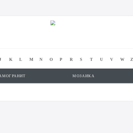
J
K
L
M
N
O
P
R
S
T
U
V
W
Z
АМОГРАНИТ
МОЗАИКА