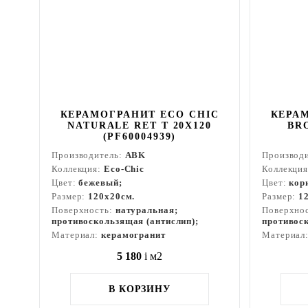
КЕРАМОГРАНИТ ECO CHIC
КЕРА
NATURALE RET T 20X120
BR
(PF60004939)
Производитель:
ABK
Производ
Коллекция:
Eco-Chic
Коллекци
Цвет:
бежевый;
Цвет:
кор
Размер:
120x20см.
Размер:
1
Поверхность:
натуральная;
Поверхно
противоскользящая (антислип);
противоск
Материал:
керамогранит
Материал
5 180
i
м2
В КОРЗИНУ